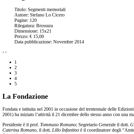
Titolo: Segmenti memoriali
Autore: Stefano Lo Cicero
Pagine: 120
Rilegatura: Brossura
Dimensione: 15x21
Prezzo: € 15,00
Data pubblicazione: Novembre 2014
›
‹
1
2
3
4
5
La Fondazione
Fondata e istituita nel 2001 in occasione del trentennale delle Edizion
2001) ha iniziato l’attività il 21 dicembre dello stesso anno con una 
Presidente è il prof.
Tommaso Romano
; Segretario Generale il dott.
G
Caterina Romano
, il dott.
Lillo Infantino
è il coordinatore degli “Amic