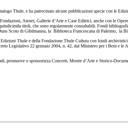
atalogo Thule, e ha patrocinato alcune pubblicazioni specie con le Edizio
 Fondazioni, Atenei, Gallerie d’Arte e Case Editrici, anche con le Oper
 quindicimila titoli, che sono regolarmente consultabili. Fondi bibliograf
uns Scoto di Gibilmanna, la Biblioteca Francescana di Palermo, la Biblio
lle Edizioni Thule e della Fondazione Thule Cultura con fondi archivistic
reto Legislativo 22 gennaio 2004, n. 42, dal Ministero per i Beni e le At
, promuove o sponsorizza Concerti, Mostre d’Arte e Storico-Documentar