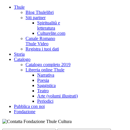
Thule
Blog Thulelibri
Siti partner
Spiritualità e
letteratura
Culturelite.com
Canale Romano
Thule Video
Registra i tuoi dati
Storia
Catalogo
Catalogo completo 2019
Libreria online Thule
Narrativa
Poesia
Saggistica
Teatro
Arte (volumi illustrati)
Periodici
Pubblica con noi
Fondazione