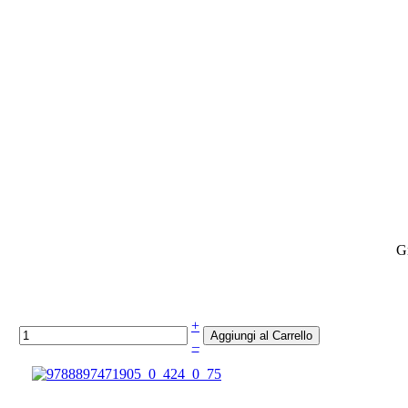
Gr
+
–