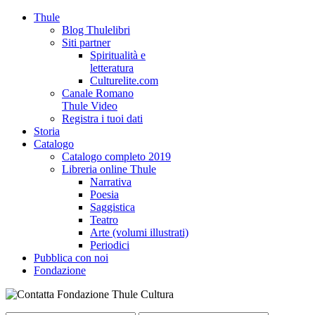
Thule
Blog Thulelibri
Siti partner
Spiritualità e
letteratura
Culturelite.com
Canale Romano
Thule Video
Registra i tuoi dati
Storia
Catalogo
Catalogo completo 2019
Libreria online Thule
Narrativa
Poesia
Saggistica
Teatro
Arte (volumi illustrati)
Periodici
Pubblica con noi
Fondazione